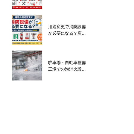
正工事・改修の流れ
を解説
用途変更で消防設備
消火器の種類
が必要になる？店
舗・民泊・福祉施設
への転用を解説
駐車場・自動車整備
民泊の開業時に必要
工場での泡消火設備
な消防設備
の設置基準・工事・
改修を解説