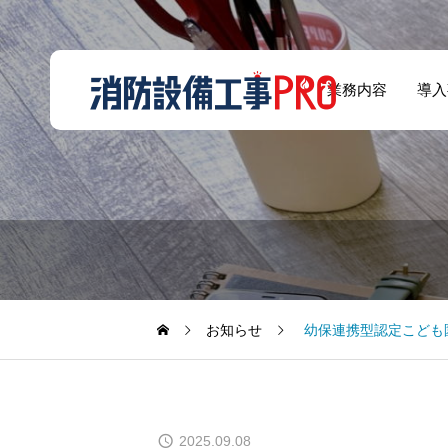
業務内容
導入
雑居ビル12階でサ
ウナを開いたらス
消防法
プリンクラーを設
置義務が生じると
お知らせ
幼保連携型認定こども
聞いてびっくり！
2025.09.08