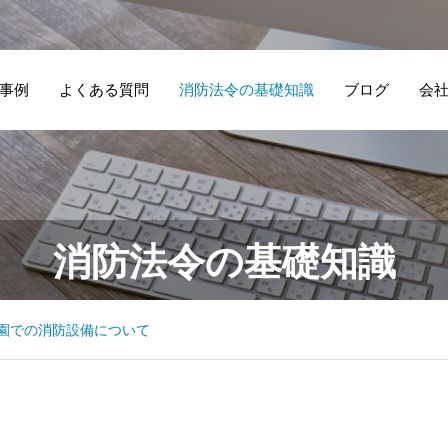
事例
よくある質問
消防法令の基礎知識
ブログ
会
祖母が住んでいた
二酸化炭素消火設
経
飲
消防法令の基礎知識
古民家を介護施設
備の基準改正につ
消
備
に転用したので自
いて
て
動火災報知設備を
園での消防設備について
設置してもらいま
した