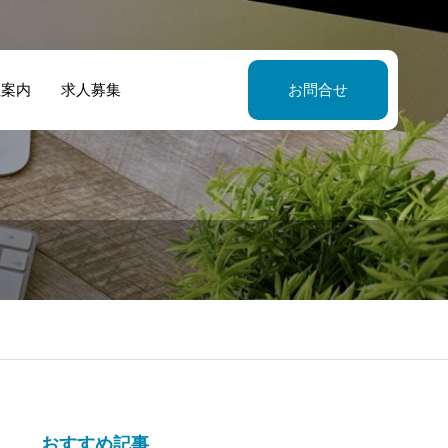
社案内
求人募集
お問合せ
営する鉄工所で
食店での消防設
防設備点検をし
消火器の種類
設置基準
もらいました
おすすめ記事