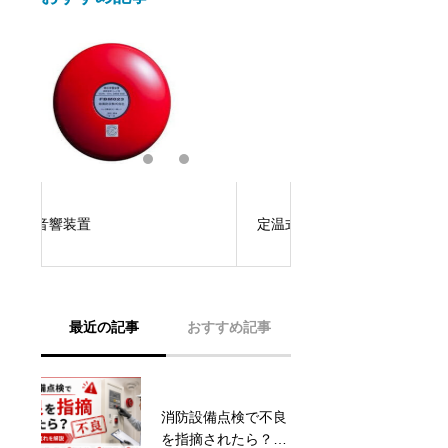
木造戸建て住宅を民
定温式スポット型感知器の紹介
更 非常灯・誘導灯
事例紹介
最近の記事
おすすめ記事
消防設備点検で不良
飲食店での消防設備
を指摘されたら？是
設置基準