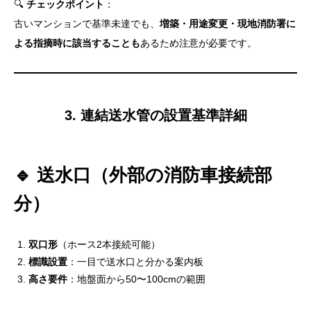
🔍
チェックポイント
：
古いマンションで基準未達でも、
増築・用途変更・現地消防署に
よる指摘時に該当することも
あるため注意が必要です。
3. 連結送水管の設置基準詳細
🔹 送水口（外部の消防車接続部
分）
双口形
（ホース2本接続可能）
標識設置
：一目で送水口と分かる案内板
高さ要件
：地盤面から50〜100cmの範囲