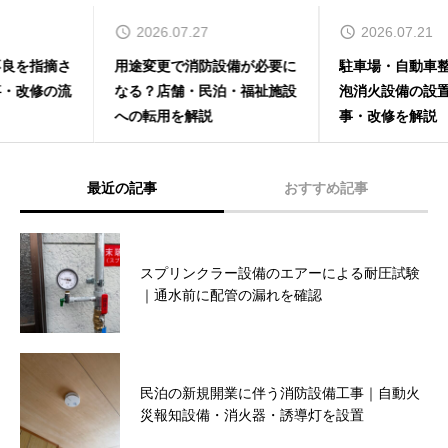
2026.07.27
2026.07.21
用途変更で消防設備が必要に
駐車場・自動車整備工場での
なる？店舗・民泊・福祉施設
泡消火設備の設置基準・工
への転用を解説
事・改修を解説
最近の記事
おすすめ記事
マンションにおける感知器点検（外部試験器
スプリンクラー設備のエアーによる耐圧試験
使用）の実施事例
｜通水前に配管の漏れを確認
新築グループホームにてスプリンクラー設備
民泊の新規開業に伴う消防設備工事｜自動火
の配管工事
災報知設備・消火器・誘導灯を設置