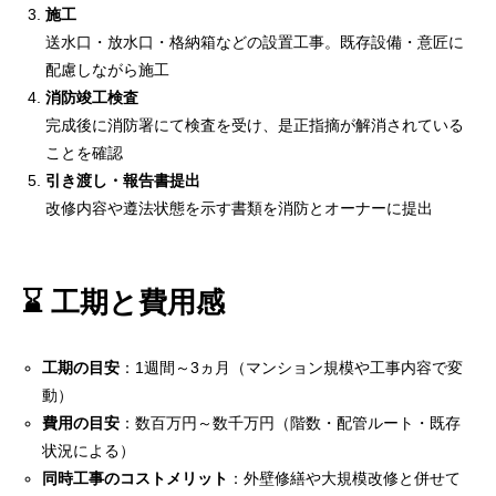
施工
送水口・放水口・格納箱などの設置工事。既存設備・意匠に
配慮しながら施工
消防竣工検査
完成後に消防署にて検査を受け、是正指摘が解消されている
ことを確認
引き渡し・報告書提出
改修内容や遵法状態を示す書類を消防とオーナーに提出
⌛ 工期と費用感
工期の目安
：1週間～3ヵ月（マンション規模や工事内容で変
動）
費用の目安
：数百万円～数千万円（階数・配管ルート・既存
状況による）
同時工事のコストメリット
：外壁修繕や大規模改修と併せて