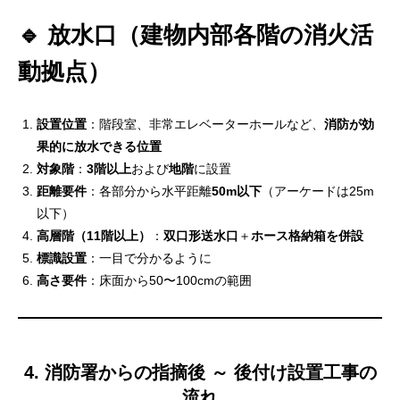
🔹 放水口（建物内部各階の消火活
動拠点）
設置位置
：階段室、非常エレベーターホールなど、
消防が効
果的に放水できる位置
対象階
：
3階以上
および
地階
に設置
距離要件
：各部分から水平距離
50m以下
（アーケードは25m
以下）
高層階（11階以上）
：
双口形送水口
＋
ホース格納箱を併設
標識設置
：一目で分かるように
高さ要件
：床面から50〜100cmの範囲
4. 消防署からの指摘後 ～ 後付け設置工事の
流れ