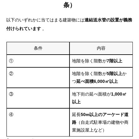
条）
以下のいずれかに当てはまる建築物には
連結送水管の設置が義務
付けられています
。
条件
内容
①
地階を除く階数が
7階以上
②
地階を除く階数が
5階以上
か
つ
延べ面積6,000㎡以上
③
地下街の延べ面積が
1,000㎡
以上
④
延長
50m以上のアーケード道
路
（自走式駐車場の建物や商
業施設屋上など）