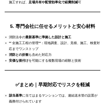
施工すれば、
足場共有や配管効率化で経費削減
可
5. 専門会社に任せるメリットと安心材料
消防法令の
最新基準に準拠した設計と施工
** 全施工工程の管理**：現地調査、設計、見積、施工、検査対
応までワンストップ
消防との折衝
も含めた対応力
安価な後付け
を可能にする複数現場の経験と技術
✅まとめ｜早期対応でリスクを軽減
該当基準
に当てはまるマンションでは、連結送水管の設置が
義務付けられています