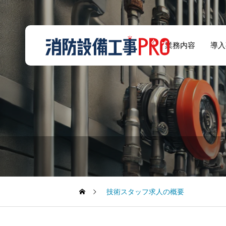
業務内容
導入
雑居ビル12階でサ
物販店での消防設
ウナを開いたらス
備設置基準
プリンクラーを設
置義務が生じると
聞いてびっくり！
技術スタッフ求人の概要