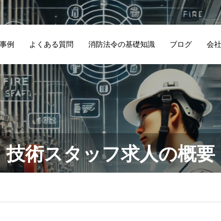
事例
よくある質問
消防法令の基礎知識
ブログ
会
祖母が住んでいた
経
二
飲食店での消防設
古民家を介護施設
消
備
備設置基準
に転用したので自
て
が
技術スタッフ求人の概要
動火災報知設備を
設置してもらいま
した