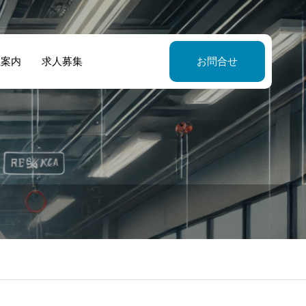
社案内
求人募集
お問合せ
営する鉄工所で
酸化炭素消火設
避難はしごの設
防設備点検をし
の消防法施行令
基準
もらいました
改正されました